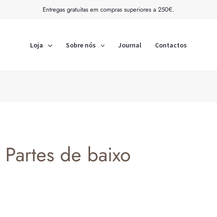
Ordenado
Entregas gratuitas em compras superiores a 250€.
por
mais
recentes
Loja
Sobre nós
Journal
Contactos
Partes de baixo