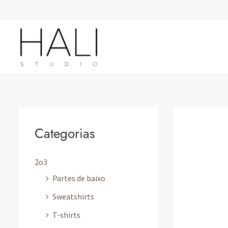
Skip
to
content
Categorias
2o3
Partes de baixo
Sweatshirts
T-shirts