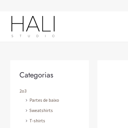
Skip
to
content
Categorias
2o3
Partes de baixo
Sweatshirts
T-shirts