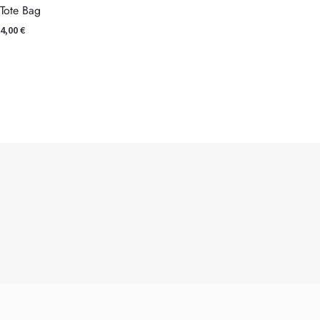
Tote Bag
4,00
€