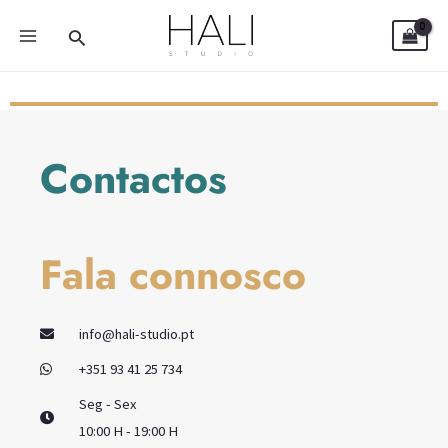
Skip
MAIN
Search
to
MENU
content
Contactos
Fala connosco
info@hali-studio.pt
+351 93 41 25 734
Seg - Sex
10:00 H - 19:00 H