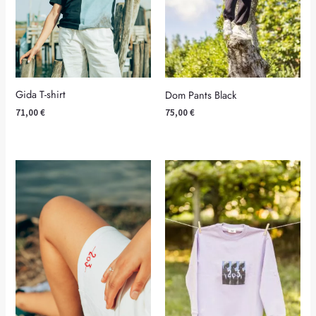
Gida T-shirt
Dom Pants Black
71,00
€
75,00
€