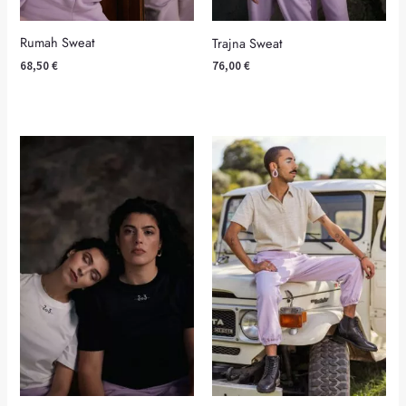
Rumah Sweat
Trajna Sweat
68,50
€
76,00
€
Mónimos T-shirt
Dom Pants Lilac
49,00
€
75,00
€