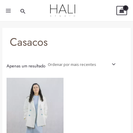
Skip
MAIN
Search
to
MENU
content
Casacos
Apenas um resultado