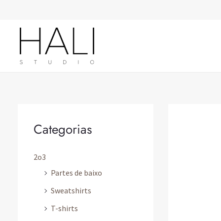
Skip
to
content
Categorias
2o3
Partes de baixo
Sweatshirts
T-shirts