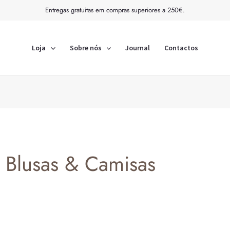
Ordenado
Entregas gratuitas em compras superiores a 250€.
por
mais
recentes
Loja
Sobre nós
Journal
Contactos
Blusas & Camisas