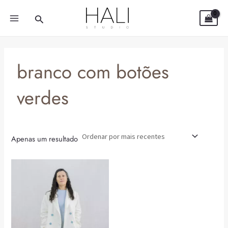
Skip
MAIN
Search
to
MENU
content
branco com botões
verdes
Apenas um resultado