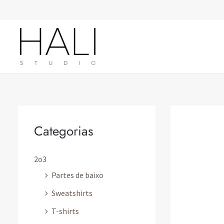
Skip
to
content
Categorias
2o3
Partes de baixo
Sweatshirts
T-shirts