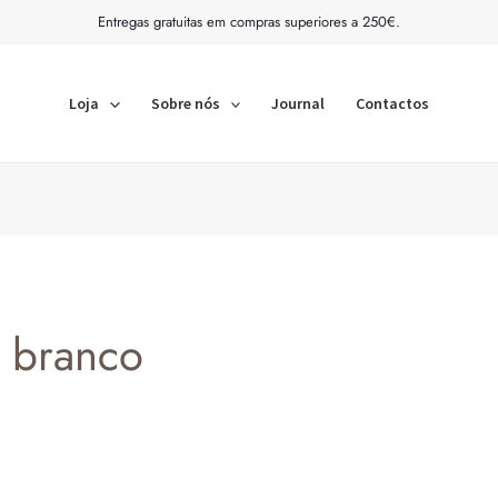
Ordenado
Entregas gratuitas em compras superiores a 250€.
por
mais
recentes
Loja
Sobre nós
Journal
Contactos
branco