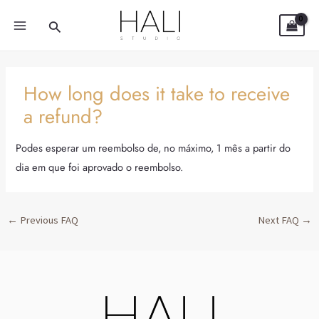
Skip
Post
MAIN
Search
to
navigation
MENU
content
How long does it take to receive
a refund?
Podes esperar um reembolso de, no máximo, 1 mês a partir do
dia em que foi aprovado o reembolso.
←
Previous FAQ
Next FAQ
→