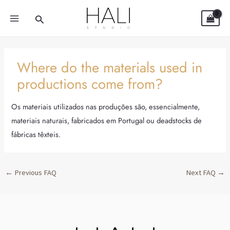
Skip
Post
MAIN
Search
to
navigation
MENU
content
Where do the materials used in
productions come from?
Os materiais utilizados nas produções são, essencialmente,
materiais naturais, fabricados em Portugal ou deadstocks de
fábricas têxteis.
←
Previous FAQ
Next FAQ
→