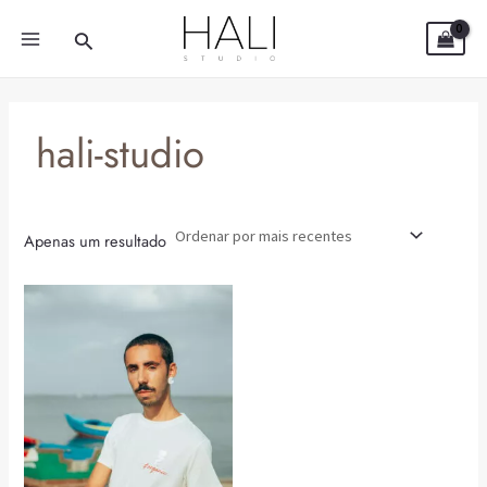
Skip
MAIN
Search
to
MENU
content
hali-studio
Apenas um resultado