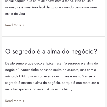
social naquilo que se relacionava com a moda. Não sei se é
normal, se é uma área fácil de ignorar quando pensamos num
estilo de vida
Read More »
O segredo é a alma do negócio?
O
segredo
é
Desde sempre que ouço a típica frase: “o segredo é a alma do
a
negócio”. Nunca tinha pensado muito no assunto, mas com o
alma
início da HALI Studio comecei a ouvir mais e mais. Mas se o
do
segredo é mesmo a alma do negócio, porque é que tento ser o
negócio?
mais transparente possível? A indústria têxtil,
Read More »