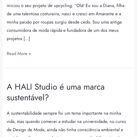
Uma
iniciou o seu projeto de upcycling. “Olá! Eu sou a Diana, filha
história
de uma talentosa costureira, nasci e cresci em Amarante e a
de
minha paixão por roupas surgiu desde cedo. Sou uma antiga
upcycling
consumidora de moda rápida e fundadora de um dos meus
projetos […]
Read More »
A HALI Studio é uma marca
A
HALI
sustentável?
Studio
é
A sustentabilidade sempre foi um tema importante na minha
uma
vida, mas quando comecei a estudar na universidade, no curso
marca
de Design de Moda, ainda não tinha consciência ambiental e
sustentável?