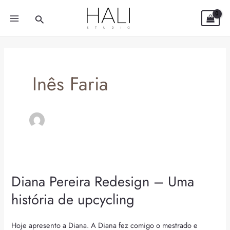
Skip
MAIN
Search
to
MENU
content
Inês Faria
Diana Pereira Redesign – Uma
Diana
Pereira
história de upcycling
Redesign
–
Hoje apresento a Diana. A Diana fez comigo o mestrado e