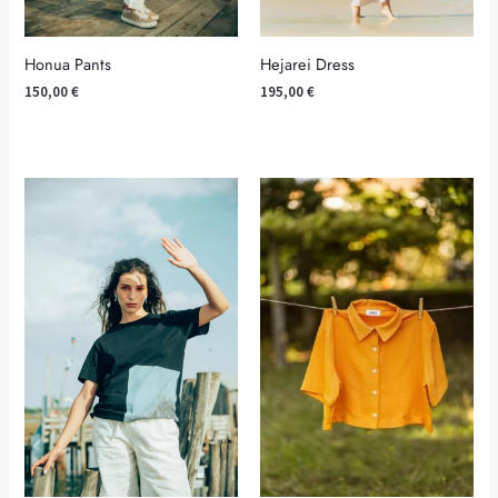
Honua Pants
Hejarei Dress
150,00
€
195,00
€
Gida T-shirt
Egbin Shirt