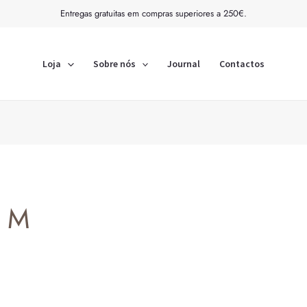
Ordenado
Entregas gratuitas em compras superiores a 250€.
por
mais
recentes
Loja
Sobre nós
Journal
Contactos
M