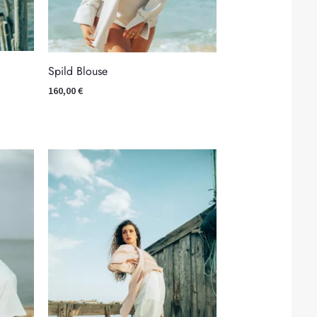
Spild Blouse
160,00
€