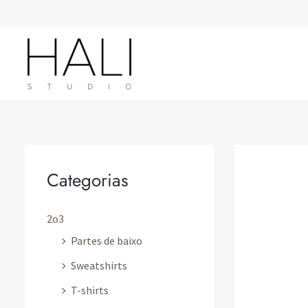
Skip
to
content
Categorias
2o3
Partes de baixo
Sweatshirts
T-shirts