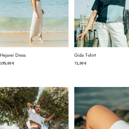
Hejarei Dress
Gida T-shirt
195,00
€
71,00
€