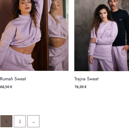
Rumah Sweat
Trajna Sweat
68,50
€
76,00
€
1
2
→