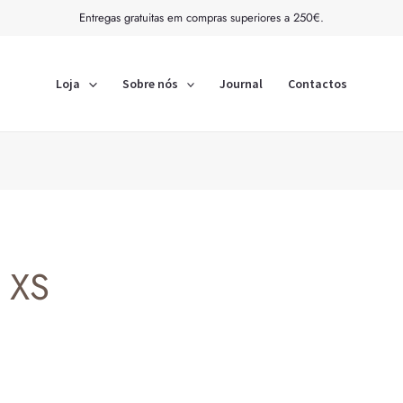
Ordenado
Entregas gratuitas em compras superiores a 250€.
por
mais
recentes
Loja
Sobre nós
Journal
Contactos
XS