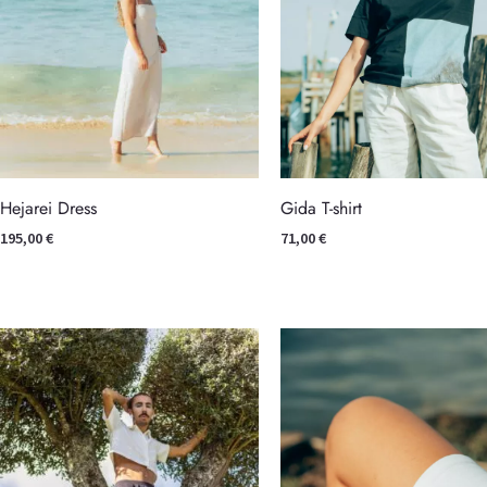
Hejarei Dress
Gida T-shirt
195,00
€
71,00
€