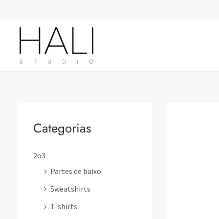
Skip
to
content
Categorias
2o3
Partes de baixo
Sweatshirts
T-shirts