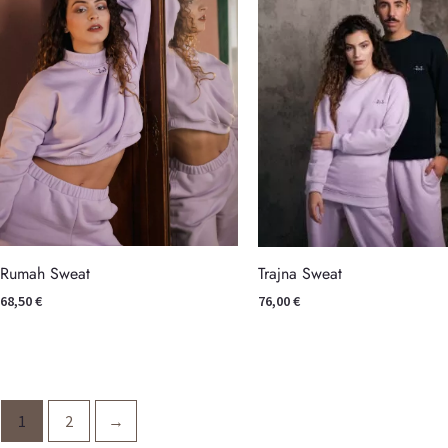
Rumah Sweat
Trajna Sweat
68,50
€
76,00
€
1
2
→