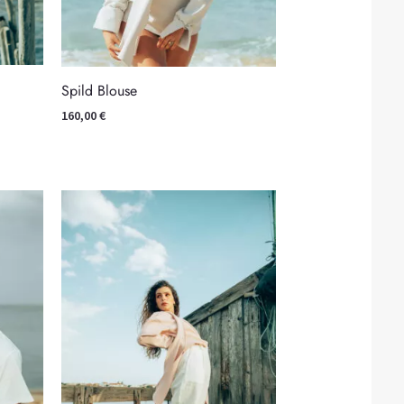
Spild Blouse
160,00
€