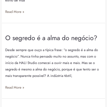
estilo de vida
Read More »
O segredo é a alma do negócio?
O
segredo
é
Desde sempre que ouço a típica frase: “o segredo é a alma do
a
negócio”. Nunca tinha pensado muito no assunto, mas com o
alma
início da HALI Studio comecei a ouvir mais e mais. Mas se o
do
segredo é mesmo a alma do negócio, porque é que tento ser o
negócio?
mais transparente possível? A indústria têxtil,
Read More »