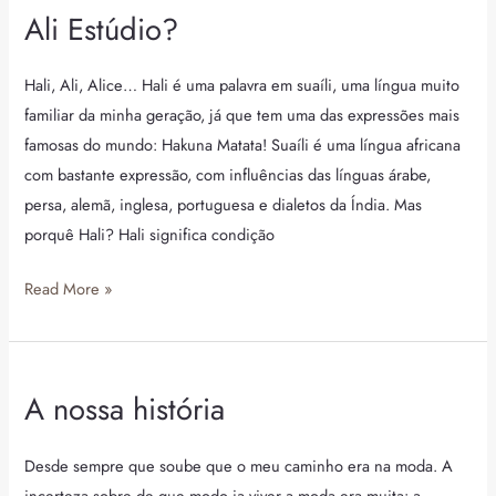
Ali Estúdio?
Ali
Estúdio?
Hali, Ali, Alice… Hali é uma palavra em suaíli, uma língua muito
familiar da minha geração, já que tem uma das expressões mais
famosas do mundo: Hakuna Matata! Suaíli é uma língua africana
com bastante expressão, com influências das línguas árabe,
persa, alemã, inglesa, portuguesa e dialetos da Índia. Mas
porquê Hali? Hali significa condição
Read More »
A nossa história
A
nossa
história
Desde sempre que soube que o meu caminho era na moda. A
incerteza sobre de que modo ia viver a moda era muita: a