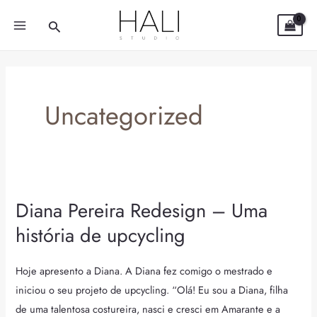
Skip
MAIN
Search
to
MENU
content
Uncategorized
Diana Pereira Redesign – Uma
Diana
Pereira
história de upcycling
Redesign
–
Hoje apresento a Diana. A Diana fez comigo o mestrado e
Uma
iniciou o seu projeto de upcycling. “Olá! Eu sou a Diana, filha
história
de uma talentosa costureira, nasci e cresci em Amarante e a